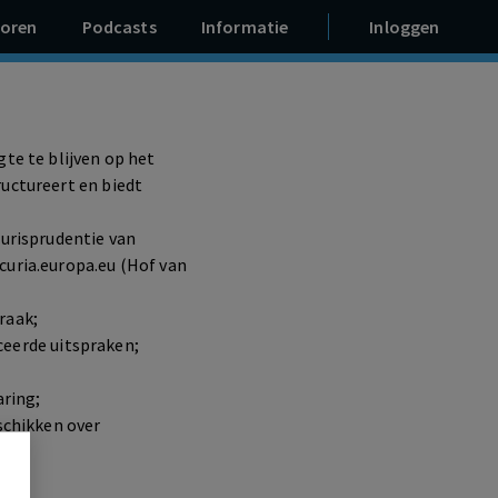
oren
Podcasts
Informatie
Inloggen
te te blijven op het
uctureert en biedt
jurisprudentie van
curia.europa.eu (Hof van
raak;
eerde uitspraken;
aring;
schikken over