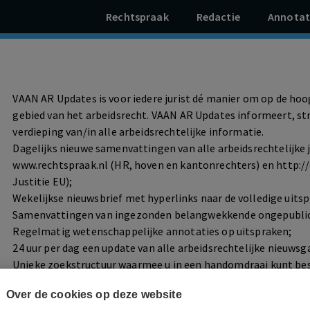
Rechtspraak
Redactie
Annotat
VAAN AR Updates is voor iedere jurist dé manier om op de hoog
gebied van het arbeidsrecht. VAAN AR Updates informeert, str
verdieping van/in alle arbeidsrechtelijke informatie.
Dagelijks nieuwe samenvattingen van alle arbeidsrechtelijke 
www.rechtspraak.nl (HR, hoven en kantonrechters) en http://
Justitie EU);
Wekelijkse nieuwsbrief met hyperlinks naar de volledige uitsp
Samenvattingen van ingezonden belangwekkende ongepublic
Regelmatig wetenschappelijke annotaties op uitspraken;
24 uur per dag een update van alle arbeidsrechtelijke nieuwsg
Unieke zoekstructuur waarmee u in een handomdraai kunt be
rechterlijke uitspraken.
Over de cookies op deze website