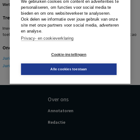
We gebruiken cookies om content en advertenties te
Wetsartikelen:
7:611 BW
personaliseren, om functies voor social media te
bieden en om ons websiteverkeer te analyseren.
Trefwoorden
Ook delen we informatie over jouw gebruik van onze
site met onze partners voor social media, adverteren
Inwerkingtreding sociaal plan, Aanspraak op vergoeding, Niet
en analyse.
toekennen vergoeding in strijd met goed werkgeverschap, Uitleg cao
Privacy- en cookieverklaring
Onderwerpen
Cookie-instellingen
Juridisch
> Arbeidsrecht
Juridisch
> Sociaal Zekerheidsrecht
Alle cookies toestaan
Over ons
Annotatoren
Redactie