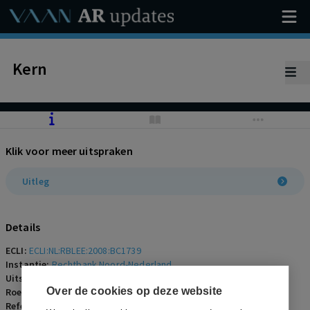
Kern
Klik voor meer uitspraken
Uitleg
Details
ECLI:
ECLI:NL:RBLEE:2008:BC1739
Instantie:
Rechtbank Noord-Nederland
Uitspraakdatum:
9 januari 2008
Over de cookies op deze website
Roepnaam:
ECLI:NL:RBLEE:2008:BC1739
Referentienummer:
AR-2008-0031