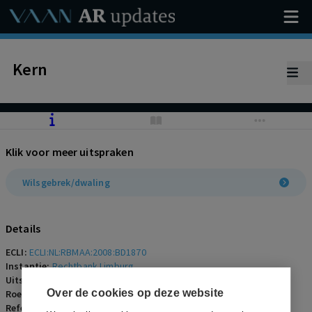
Kern
Klik voor meer uitspraken
Wilsgebrek/dwaling
Details
ECLI:
ECLI:NL:RBMAA:2008:BD1870
Instantie:
Rechtbank Limburg
Uitspraakdatum:
14 mei 2008
Over de cookies op deze website
Roepnaam:
ECLI:NL:RBMAA:2008:BD1870
Referentienummer:
AR-2008-0335