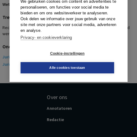
We gebruiken cookies om content en advertenties te
Wetsartikelen:
7:611 BW
,
3:35 BW
personaliseren, om functies voor social media te
bieden en om ons websiteverkeer te analyseren.
Trefwoorden
Ook delen we informatie over jouw gebruik van onze
site met onze partners voor social media, adverteren
Rechtsgeldigheid beëindigingovereenkomst, Strijdigheid met goed
en analyse.
werkgeverschap, Misbruik van omstandigheden
Privacy- en cookieverklaring
Onderwerpen
Cookie-instellingen
Juridisch
> Arbeidsrecht
Juridisch
> Sociaal Zekerheidsrecht
Alle cookies toestaan
Over ons
Annotatoren
Redactie