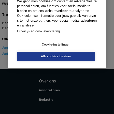
We gebruiken cookies om content en advertenties te
Wetsartikelen:
7:611 BW
personaliseren, om functies voor social media te
bieden en om ons websiteverkeer te analyseren.
Trefwoorden
Ook delen we informatie over jouw gebruik van onze
site met onze partners voor social media, adverteren
Inschaling werknemer, Goed werkgeverschap, Marginale toets,
en analyse.
Inschaling conform beleid
Privacy- en cookieverklaring
Onderwerpen
Cookie-instellingen
Juridisch
> Arbeidsrecht
Juridisch
> Sociaal Zekerheidsrecht
Alle cookies toestaan
Over ons
Annotatoren
Redactie