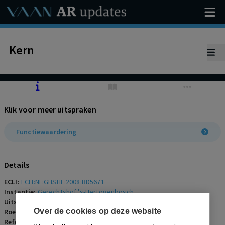
Kern
Klik voor meer uitspraken
Functiewaardering
Details
ECLI:
ECLI:NL:GHSHE:2008:BD5671
Instantie:
Gerechtshof 's-Hertogenbosch
Uitspraakdatum:
22 januari 2008
Over de cookies op deze website
Roepnaam:
ECLI:NL:GHSHE:2008:BD5671
Referentienummer:
AR-2008-0409