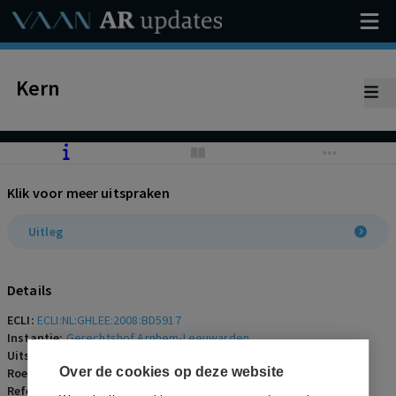
Kern
Klik voor meer uitspraken
Uitleg
Details
ECLI:
ECLI:NL:GHLEE:2008:BD5917
Instantie:
Gerechtshof Arnhem-Leeuwarden
Uitspraakdatum:
25 juni 2008
Over de cookies op deze website
Roepnaam:
ECLI:NL:GHLEE:2008:BD5917
Referentienummer:
AR-2008-0419