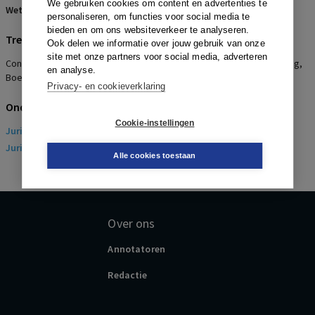
We gebruiken cookies om content en advertenties te
Wetsartikelen:
7:653 BW
,
94 BW
personaliseren, om functies voor social media te
bieden en om ons websiteverkeer te analyseren.
Trefwoorden
Ook delen we informatie over jouw gebruik van onze
site met onze partners voor social media, adverteren
Concurrentiebeding bij overdracht onderneming, Uitleg, Handhaving,
en analyse.
Boetebeding, Geen matiging
Privacy- en cookieverklaring
Onderwerpen
Cookie-instellingen
Juridisch
> Arbeidsrecht
Juridisch
> Sociaal Zekerheidsrecht
Alle cookies toestaan
Over ons
Annotatoren
Redactie