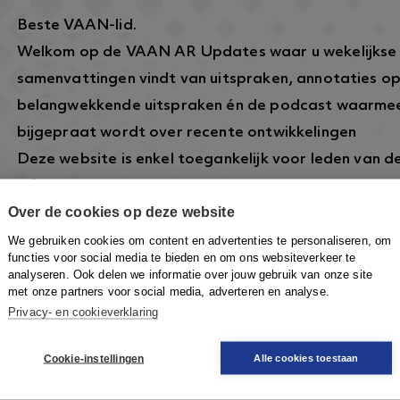
Beste VAAN-lid.
Welkom op de VAAN AR Updates waar u wekelijkse
samenvattingen vindt van uitspraken, annotaties o
belangwekkende uitspraken én de podcast waarmee
bijgepraat wordt over recente ontwikkelingen
Deze website is enkel toegankelijk voor leden van 
informatie over dit lidmaatschap vindt u hier:
https
Over de cookies op deze website
arbeidsrecht.nl/
.
Om in te loggen klikt u rechtsboven op de knop
Inlo
We gebruiken cookies om content en advertenties te personaliseren, om
functies voor social media te bieden en om ons websiteverkeer te
VAAN-account in te loggen om toegang te krijgen.
analyseren. Ook delen we informatie over jouw gebruik van onze site
met onze partners voor social media, adverteren en analyse.
Privacy- en cookieverklaring
Cookie-instellingen
Alle cookies toestaan