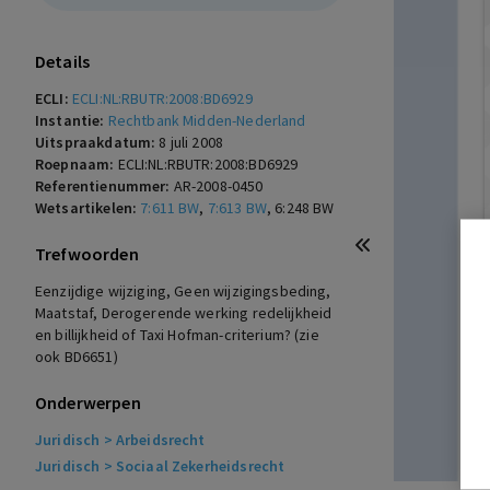
Details
ECLI:
ECLI:NL:RBUTR:2008:BD6929
Instantie:
Rechtbank Midden-Nederland
Uitspraakdatum:
8 juli 2008
Roepnaam:
ECLI:NL:RBUTR:2008:BD6929
Referentienummer:
AR-2008-0450
Wetsartikelen:
7:611 BW
,
7:613 BW
,
6:248 BW
Trefwoorden
Eenzijdige wijziging, Geen wijzigingsbeding,
Maatstaf, Derogerende werking redelijkheid
en billijkheid of Taxi Hofman-criterium? (zie
ook BD6651)
Onderwerpen
Juridisch
> Arbeidsrecht
Juridisch
> Sociaal Zekerheidsrecht