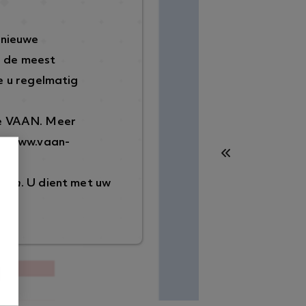
 nieuwe
p de meest
 u regelmatig
de VAAN. Meer
://www.vaan-
ggen
. U dient met uw