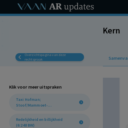
Kern
Overzichtspagina van deze
Samenva
rechtspraak
Klik voor meer uitspraken
Taxi Hofman;
Stoof/Mammoet-
criterium (7:611 BW)
Redelijkheid en billijkheid
(6:248 BW)