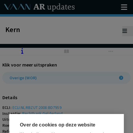
Kern
Klik voor meer uitspraken
Overige (WOR)
Details
ECLI:
ECLI:NL:RBZUT:2008:BD7959
Instantie:
Rechtbank Gelderland
Uitspraakdatum:
10 juli 2008
Over de cookies op deze website
Roepnaam:
ECLI:NL:RBZUT:2008:BD7959
Referentienummer:
AR-2008-0490