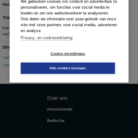
We gebruiken cookies om content en advertenties te
Wetsartikelen:
36 lid 3 WOR
personaliseren, om functies voor social media te
bieden en om ons websiteverkeer te analyseren.
Trefwoorden
Ook delen we informatie over jouw gebruik van onze
site met onze partners voor social media, adverteren
Kandidaatstelling OR, Ontvankelijkheid verzoeker, Instemming met
en analyse.
verlening termijn van 30 dagen na bemiddeling bedrijfscommissie
Privacy- en cookieverklaring
Onderwerpen
Cookie-instellingen
Juridisch
> Arbeidsrecht
Juridisch
> Sociaal Zekerheidsrecht
Alle cookies toestaan
Over ons
Annotatoren
Redactie