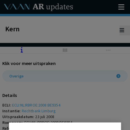
Kern
Klik voor meer uitspraken
Overige
Details
ECLI:
ECLI:NL:RBROE:2008:BE9354
Instantie:
Rechtbank Limburg
Uitspraakdatum:
23 juli 2008
Roepnaam:
ECLI:NL:RBROE:2008:BE9354
Referentienummer:
AR-2008-0556