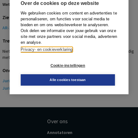
Over de cookies op deze website
Wetsartikelen:
3:40 BW
We gebruiken cookies om content en advertenties te
Zie ook
personaliseren, om functies voor social media te
bieden en om ons websiteverkeer te analyseren.
AR-2008-0554
Ook delen we informatie over jouw gebruik van onze
site met onze partners voor social media, adverteren
Trefwoorden
en analyse.
Privacy- en cookieverklaring
Nietige overeenkomst tussen Stichting en amateurvoetballer, Strijdig
met KNVB-regelingen
Cookie-instellingen
Onderwerpen
Juridisch
> Arbeidsrecht
Alle cookies toestaan
Juridisch
> Sociaal Zekerheidsrecht
Over ons
Annotatoren