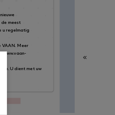
 nieuwe
p de meest
 u regelmatig
de VAAN. Meer
://www.vaan-
ggen
. U dient met uw