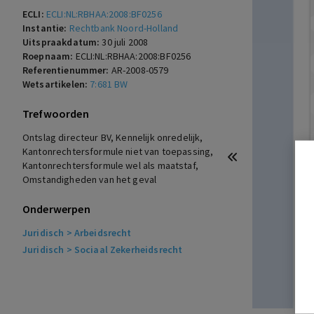
ECLI:
ECLI:NL:RBHAA:2008:BF0256
Instantie:
Rechtbank Noord-Holland
Uitspraakdatum:
30 juli 2008
Roepnaam:
ECLI:NL:RBHAA:2008:BF0256
Referentienummer:
AR-2008-0579
Wetsartikelen:
7:681 BW
Trefwoorden
Ontslag directeur BV, Kennelijk onredelijk,
Kantonrechtersformule niet van toepassing,
Kantonrechtersformule wel als maatstaf,
Omstandigheden van het geval
Onderwerpen
Juridisch
> Arbeidsrecht
Juridisch
> Sociaal Zekerheidsrecht