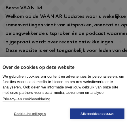
Beste VAAN-lid.
Welkom op de VAAN AR Updates waar u wekelijkse
samenvattingen vindt van uitspraken, annotaties o
belangwekkende uitspraken én de podcast waarmee
bijgepraat wordt over recente ontwikkelingen
Deze website is enkel toegankelijk voor leden van 
informatie over dit lidmaatschap vindt u hier:
https
Over de cookies op deze website
arbeidsrecht.nl/
.
Om in te loggen klikt u rechtsboven op de knop
Inlo
We gebruiken cookies om content en advertenties te personaliseren, om
functies voor social media te bieden en om ons websiteverkeer te
VAAN-account in te loggen om toegang te krijgen.
analyseren. Ook delen we informatie over jouw gebruik van onze site
met onze partners voor social media, adverteren en analyse.
Privacy- en cookieverklaring
Cookie-instellingen
Alle cookies toestaan