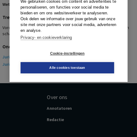
We gebruiken cookies om content en advertenties te
Wetsartikelen:
6:162 BW
personaliseren, om functies voor social media te
bieden en om ons websiteverkeer te analyseren.
Trefwoorden
Ook delen we informatie over jouw gebruik van onze
site met onze partners voor social media, adverteren
Vordering schadevergoeding onjuist indeling FPU afgewezen, Geen
en analyse.
schade
Privacy- en cookieverklaring
Onderwerpen
Cookie-instellingen
Juridisch
> Arbeidsrecht
Juridisch
> Sociaal Zekerheidsrecht
Alle cookies toestaan
Over ons
Annotatoren
Redactie