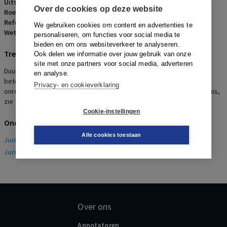
Uitspraakdatum:
17 september 2008
Over de cookies op deze website
Roepnaam:
ECLI:NL:RBMAA:2008:BF1861
Referentienummer:
AR-2008-0610
We gebruiken cookies om content en advertenties te
Wetsartikelen:
7:681 BW
,
7:672 BW
,
7:662 BW
personaliseren, om functies voor social media te
bieden en om ons websiteverkeer te analyseren.
Trefwoorden
Ook delen we informatie over jouw gebruik van onze
site met onze partners voor social media, adverteren
Duur dienstverband bij privatisering gemeentelijke dienst en
en analyse.
betekenis Sociaal Statuut, (Te) korte opzegtermijn, Kennelijk
Privacy- en cookieverklaring
onredelijk ontslag, opzegging in strijd met opzegverbod, eindvonnis,
zie tussenvonnis AR 2008-609
Cookie-instellingen
Onderwerpen
Alle cookies toestaan
Juridisch
> Arbeidsrecht
Juridisch
> Sociaal Zekerheidsrecht
Over ons
Annotatoren