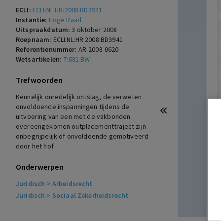
ECLI:
ECLI:NL:HR:2008:BD3941
Instantie:
Hoge Raad
Uitspraakdatum:
3 oktober 2008
Roepnaam:
ECLI:NL:HR:2008:BD3941
Referentienummer:
AR-2008-0620
Wetsartikelen:
7:681 BW
Trefwoorden
Kennelijk onredelijk ontslag, de verweten
onvoldoende inspanningen tijdens de
uitvoering van een met de vakbonden
overeengekomen outplacementtraject zijn
onbegrijpelijk of onvoldoende gemotiveerd
door het hof
Onderwerpen
Juridisch
> Arbeidsrecht
Juridisch
> Sociaal Zekerheidsrecht