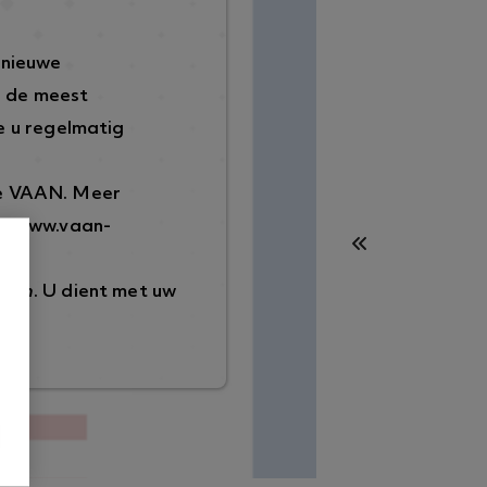
 nieuwe
p de meest
 u regelmatig
de VAAN. Meer
://www.vaan-
ggen
. U dient met uw