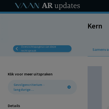
Kern
Overzichtspagina van deze
Samenva
rechtspraak
Klik voor meer uitspraken
Gevolgencriterium -
langdurige
arbeidsongeschiktheid
(7:681 lid 2 sub b BW)
Details