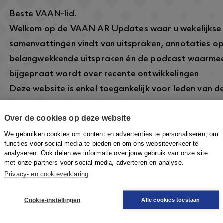
Beste VAAN-lid.
Welkom op de VAAN AR Updates waar u wekelijkse
samenvattingen vindt van uitspraken, annotaties o
belangwekkende uitspraken én de podcast waarmee
bijgepraat wordt over recente ontwikkelingen
Deze website is enkel toegankelijk voor leden van 
informatie over dit lidmaatschap vindt u hier:
https
Over de cookies op deze website
arbeidsrecht.nl/
.
Om in te loggen klikt u rechtsboven op de knop
Inlo
We gebruiken cookies om content en advertenties te personaliseren, om
functies voor social media te bieden en om ons websiteverkeer te
VAAN-account in te loggen om toegang te krijgen.
analyseren. Ook delen we informatie over jouw gebruik van onze site
met onze partners voor social media, adverteren en analyse.
Privacy- en cookieverklaring
Cookie-instellingen
Alle cookies toestaan