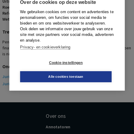
Uitspraakdatum:
20 augustus 2008
Over de cookies op deze website
Roepnaam:
ECLI:NL:RBZUT:2008:BF6804
We gebruiken cookies om content en advertenties te
Referentienummer:
AR-2008-0643
personaliseren, om functies voor social media te
Wetsartikelen:
7:902 BW
,
32 leden 4 en 8 PSW
bieden en om ons websiteverkeer te analyseren.
Ook delen we informatie over jouw gebruik van onze
Trefwoorden
site met onze partners voor social media, adverteren
en analyse.
Pensioenzaak, Vaststellingsovereenkomst waarin aan werkgever
Privacy- en cookieverklaring
finale kwijting wordt verleend voor het affinancieren van het pensioen
is nietig
Cookie-instellingen
Onderwerpen
Juridisch
> Arbeidsrecht
Alle cookies toestaan
Juridisch
> Sociaal Zekerheidsrecht
Over ons
Annotatoren