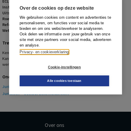
ECLI:
ECLI:NL:GHSGR:2008:BF6960
Instantie:
Gerechtshof Den Haag
Over de cookies op deze website
Uitspraakdatum:
14 oktober 2008
We gebruiken cookies om content en advertenties te
Roepnaam:
ECLI:NL:GHSGR:2008:BF6960
personaliseren, om functies voor social media te
Referentienummer:
AR-2008-0650
bieden en om ons websiteverkeer te analyseren.
Wetsartikelen:
7:681 BW
Ook delen we informatie over jouw gebruik van onze
site met onze partners voor social media, adverteren
Trefwoorden
en analyse.
Privacy- en cookieverklaring
Kennelijk onredelijk ontslag, Arbeidsongeschiktheid,
Kantonrechtersformule, Aanhouding nader bewijs causaal verband
werkzaamheden en arbeidsongeschiktheid (tbc)
Cookie-instellingen
Onderwerpen
Alle cookies toestaan
Juridisch
> Arbeidsrecht
Juridisch
> Sociaal Zekerheidsrecht
Over ons