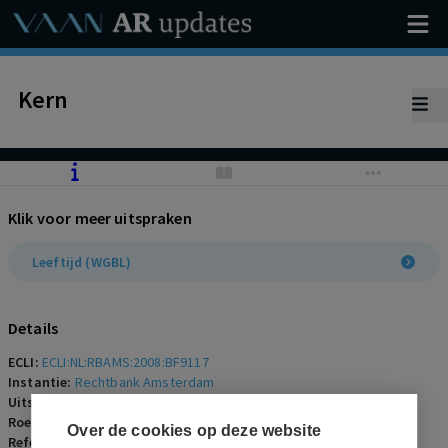
Kern
Klik voor meer uitspraken
Leeftijd (WGBL)
Details
ECLI:
ECLI:NL:RBAMS:2008:BF9117
Instantie:
Rechtbank Amsterdam
Uitspraakdatum:
4 april 2008
Roepnaam:
ECLI:NL:RBAMS:2008:BF9117
Over de cookies op deze website
Referentienummer:
AR-2008-0664