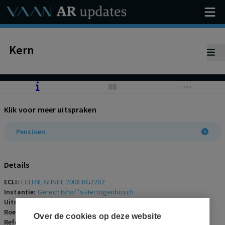
Kern
Klik voor meer uitspraken
Pensioen
Details
ECLI:
ECLI:NL:GHSHE:2008:BG2202
Instantie:
Gerechtshof 's-Hertogenbosch
Uitspraakdatum:
9 september 2008
Roepnaam:
ECLI:NL:GHSHE:2008:BG2202
Over de cookies op deze website
Referentienummer:
AR-2008-0680