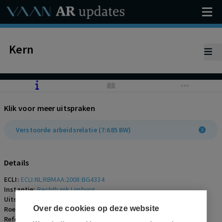
Kern
Klik voor meer uitspraken
Verstoorde arbeidsrelatie (7:685 BW)
Details
ECLI:
ECLI:NL:RBMAA:2008:BG4334
Instantie:
Rechtbank Limburg
Uitspraakdatum:
6 november 2008
Over de cookies op deze website
Roepnaam:
ECLI:NL:RBMAA:2008:BG4334
Referentienummer:
AR-2008-0714