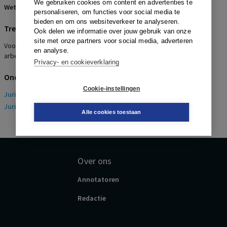
We gebruiken cookies om content en advertenties te
Wetsartikelen:
7:685 BW
personaliseren, om functies voor social media te
bieden en om ons websiteverkeer te analyseren.
Trefwoorden
Ook delen we informatie over jouw gebruik van onze
site met onze partners voor social media, adverteren
Voorwaardelijke ontbinding, Zwangerschap, Verstoorde
en analyse.
arbeidsrelatie, Vergoeding € 9.000
Privacy- en cookieverklaring
Onderwerpen
Cookie-instellingen
Juridisch
> Arbeidsrecht
Juridisch
> Sociaal Zekerheidsrecht
Alle cookies toestaan
Over ons
Annotatoren
Redactie