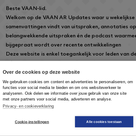
Beste VAAN-lid.
Welkom op de VAAN AR Updates waar u wekelijkse
samenvattingen vindt van uitspraken, annotaties o
belangwekkende uitspraken én de podcast waarmee
bijgepraat wordt over recente ontwikkelingen
Deze website is enkel toegankelijk voor leden van 
informatie over dit lidmaatschap vindt u hier:
https
Over de cookies op deze website
arbeidsrecht.nl/
.
Om in te loggen klikt u rechtsboven op de knop
Inlo
We gebruiken cookies om content en advertenties te personaliseren, om
functies voor social media te bieden en om ons websiteverkeer te
VAAN-account in te loggen om toegang te krijgen.
analyseren. Ook delen we informatie over jouw gebruik van onze site
met onze partners voor social media, adverteren en analyse.
Privacy- en cookieverklaring
Cookie-instellingen
Alle cookies toestaan