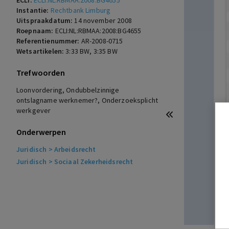
ECLI:
ECLI:NL:RBMAA:2008:BG4655
Instantie:
Rechtbank Limburg
Uitspraakdatum:
14 november 2008
Roepnaam:
ECLI:NL:RBMAA:2008:BG4655
Referentienummer:
AR-2008-0715
Wetsartikelen:
3:33 BW
,
3:35 BW
Trefwoorden
Loonvordering, Ondubbelzinnige
ontslagname werknemer?, Onderzoeksplicht
werkgever
Onderwerpen
Juridisch
> Arbeidsrecht
Juridisch
> Sociaal Zekerheidsrecht