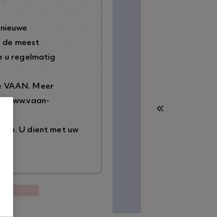
 nieuwe
p de meest
 u regelmatig
de VAAN. Meer
://www.vaan-
ggen
. U dient met uw