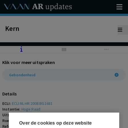
Kern
Klik voor meer uitspraken
Gebondenheid
Details
ECLI:
ECLI:NL:HR:2008:BG1681
Instantie:
Hoge Raad
Uitspraakdatum:
19 december 2008
Roepnaam:
ECLI:NL:HR:2008:BG1681
Over de cookies op deze website
Referentienummer:
AR-2008-0772