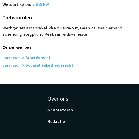
Wetsartikelen:
7:658 BW
Trefwoorden
Werkgeversaansprakelijkheid, Burn-out, Geen causaal verband
schending zorgplicht, Kenbaarheidsvereiste
Onderwerpen
Juridisch
> Arbeidsrecht
Juridisch
> Sociaal Zekerheidsrecht
Over ons
Annotatoren
Redactie