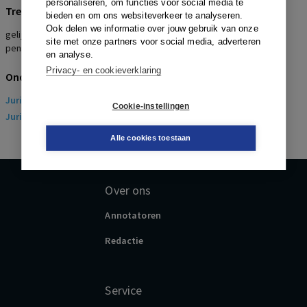
personaliseren, om functies voor social media te
Trefwoorden
bieden en om ons websiteverkeer te analyseren.
Ook delen we informatie over jouw gebruik van onze
gelijke behandeling, deeltijdarbeid, verticale deeltijd, berekening
site met onze partners voor social media, adverteren
pensioenaanspraken
en analyse.
Privacy- en cookieverklaring
Onderwerpen
Juridisch
> Arbeidsrecht
Cookie-instellingen
Juridisch
> Sociaal Zekerheidsrecht
Alle cookies toestaan
Over ons
Annotatoren
Redactie
Service