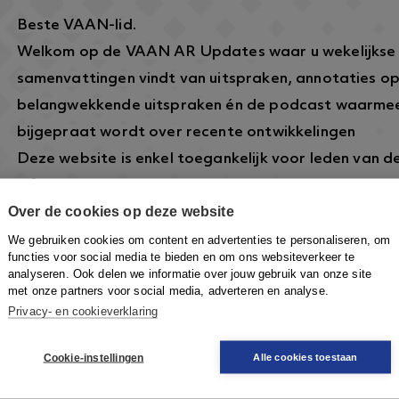
Beste VAAN-lid.
Welkom op de VAAN AR Updates waar u wekelijkse
samenvattingen vindt van uitspraken, annotaties o
belangwekkende uitspraken én de podcast waarmee
bijgepraat wordt over recente ontwikkelingen
Deze website is enkel toegankelijk voor leden van 
informatie over dit lidmaatschap vindt u hier:
https
Over de cookies op deze website
arbeidsrecht.nl/
.
Om in te loggen klikt u rechtsboven op de knop
Inlo
We gebruiken cookies om content en advertenties te personaliseren, om
functies voor social media te bieden en om ons websiteverkeer te
VAAN-account in te loggen om toegang te krijgen.
analyseren. Ook delen we informatie over jouw gebruik van onze site
met onze partners voor social media, adverteren en analyse.
Privacy- en cookieverklaring
Cookie-instellingen
Alle cookies toestaan