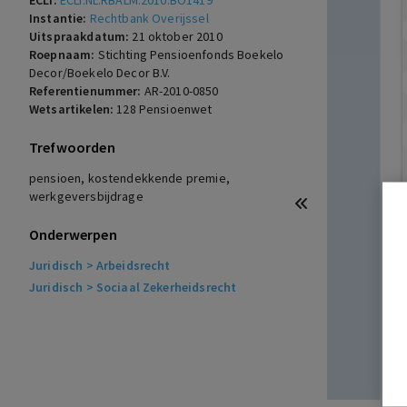
ECLI:
ECLI:NL:RBALM:2010:BO1419
Instantie:
Rechtbank Overijssel
Uitspraakdatum:
21 oktober 2010
Roepnaam:
Stichting Pensioenfonds Boekelo
Decor/Boekelo Decor B.V.
Referentienummer:
AR-2010-0850
Wetsartikelen:
128 Pensioenwet
Trefwoorden
pensioen, kostendekkende premie,
werkgeversbijdrage
Onderwerpen
Juridisch
> Arbeidsrecht
Juridisch
> Sociaal Zekerheidsrecht