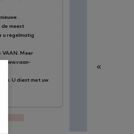
 nieuwe
p de meest
 u regelmatig
de VAAN. Meer
://www.vaan-
ggen
. U dient met uw