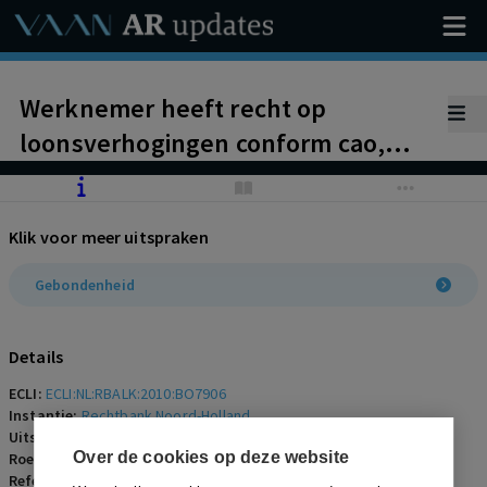
Werknemer heeft recht op
loonsverhogingen conform cao,
ondanks contractuele afspraken.
Boonen/Quicken en
Klik voor meer uitspraken
Teunissen/Welter
Gebondenheid
Details
ECLI:
ECLI:NL:RBALK:2010:BO7906
Instantie:
Rechtbank Noord-Holland
Uitspraakdatum:
22 november 2010
Over de cookies op deze website
Roepnaam:
werknemer/Leeuwenkamp 4X4 BV
Referentienummer:
AR-2010-1050