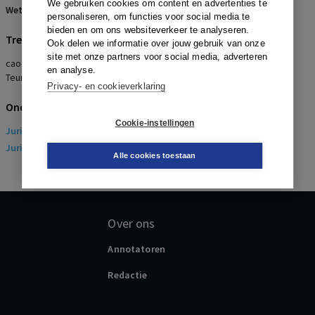
We gebruiken cookies om content en advertenties te
Wetsartikelen:
12 WCAO
personaliseren, om functies voor social media te
bieden en om ons websiteverkeer te analyseren.
Trefwoorden
Ook delen we informatie over jouw gebruik van onze
site met onze partners voor social media, adverteren
cao-recht, nietigheid, elk beding, pakketvergelijking,
en analyse.
Teunissen/Welter
Privacy- en cookieverklaring
Onderwerpen
Cookie-instellingen
Juridisch
> Arbeidsrecht
Juridisch
> Sociaal Zekerheidsrecht
Alle cookies toestaan
Over ons
Annotatoren
Redactie