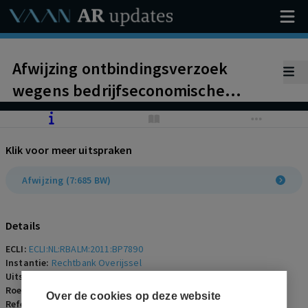
Afwijzing ontbindingsverzoek
wegens bedrijfseconomische
redenen met betrekking tot een 53-
jarige arbeidsongeschikte
Klik voor meer uitspraken
werknemer met 37 dienstjaren.
Geringe loonsom op totale kosten
Afwijzing (7:685 BW)
onderneming en toezegging
aandeelhouder
Details
ECLI:
ECLI:NL:RBALM:2011:BP7890
Instantie:
Rechtbank Overijssel
Uitspraakdatum:
15 maart 2011
Roepnaam:
werkgever/werknemer
Over de cookies op deze website
Referentienummer:
AR-2011-0219