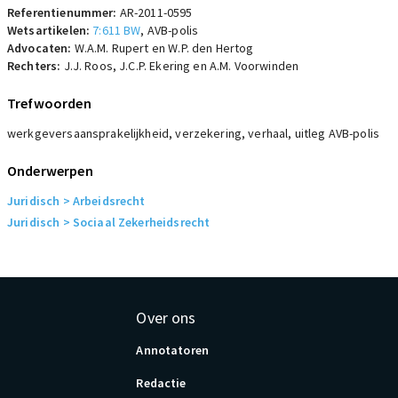
Referentienummer:
AR-2011-0595
Wetsartikelen:
7:611 BW
,
AVB-polis
Advocaten:
W.A.M. Rupert en W.P. den Hertog
Rechters:
J.J. Roos, J.C.P. Ekering en A.M. Voorwinden
Trefwoorden
werkgeversaansprakelijkheid, verzekering, verhaal, uitleg AVB-polis
Onderwerpen
Juridisch
> Arbeidsrecht
Juridisch
> Sociaal Zekerheidsrecht
Over ons
Annotatoren
Redactie