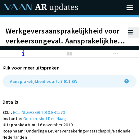
Werkgeversaansprakelijkheid voor
verkeersongeval. Aansprakelijkheid
wegens het niet afsluiten van een
behoorlijke verzekering leidt tot
Klik voor meer uitspraken
zuivere vermogenschade, welke
niet voor vergoeding in aanmerking
Aansprakelijkheid ex art. 7:611 BW
komt op grond van de AVB-polis
Details
ECLI:
ECLI:NL:GHSGR:2010:BR1573
Instantie:
Gerechtshof Den Haag
Uitspraakdatum:
16 november 2010
Roepnaam:
Onderlinge Levensverzekering-Maatschappij/Nationale
Nederlanden