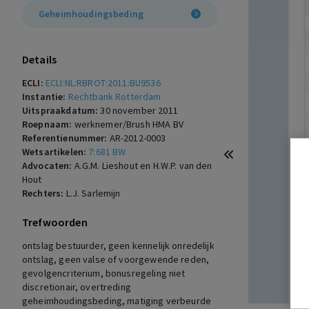
Geheimhoudingsbeding
Details
ECLI:
ECLI:NL:RBROT:2011:BU9536
Instantie:
Rechtbank Rotterdam
Uitspraakdatum:
30 november 2011
Roepnaam:
werknemer/Brush HMA BV
Referentienummer:
AR-2012-0003
Wetsartikelen:
7:681 BW
Advocaten:
A.G.M. Lieshout en H.W.P. van den
Hout
Rechters:
L.J. Sarlemijn
Trefwoorden
ontslag bestuurder, geen kennelijk onredelijk
ontslag, geen valse of voorgewende reden,
gevolgencriterium, bonusregeling niet
discretionair, overtreding
geheimhoudingsbeding, matiging verbeurde