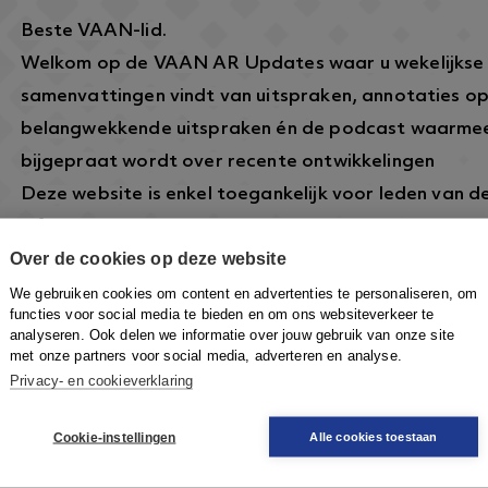
Beste VAAN-lid.
Welkom op de VAAN AR Updates waar u wekelijkse
samenvattingen vindt van uitspraken, annotaties o
belangwekkende uitspraken én de podcast waarmee
bijgepraat wordt over recente ontwikkelingen
Deze website is enkel toegankelijk voor leden van 
informatie over dit lidmaatschap vindt u hier:
https
Over de cookies op deze website
arbeidsrecht.nl/
.
Om in te loggen klikt u rechtsboven op de knop
Inlo
We gebruiken cookies om content en advertenties te personaliseren, om
functies voor social media te bieden en om ons websiteverkeer te
VAAN-account in te loggen om toegang te krijgen.
analyseren. Ook delen we informatie over jouw gebruik van onze site
met onze partners voor social media, adverteren en analyse.
Privacy- en cookieverklaring
Cookie-instellingen
Alle cookies toestaan