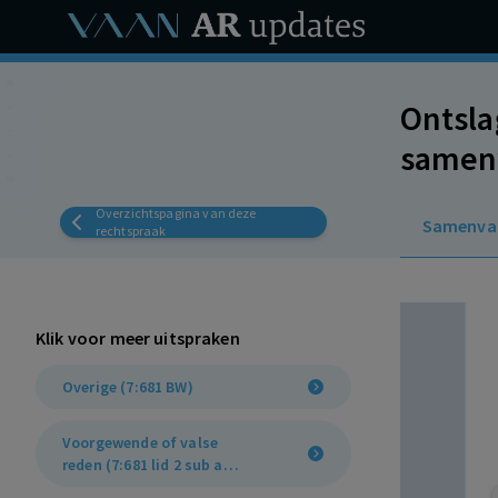
Ontsla
samenw
discre
Overzichtspagina van deze
Samenva
boete
rechtspraak
Klik voor meer uitspraken
Overige (7:681 BW)
Voorgewende of valse
reden (7:681 lid 2 sub a
BW)