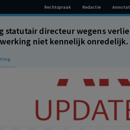
Rechtspraak
Redactie
Annotat
g statutair directeur wegens verli
erking niet kennelijk onredelijk.
tionair karakter. Overtreding geh
tting