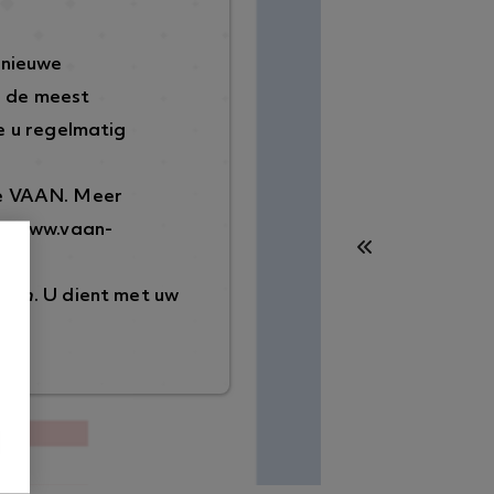
 nieuwe
p de meest
 u regelmatig
de VAAN. Meer
://www.vaan-
ggen
. U dient met uw