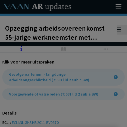
Opzegging arbeidsovereenkomst
55-jarige werkneemster met
eenzijdig arbeidsverleden na 3,5
jaar arbeidsongeschiktheid, niet
Klik voor meer uitspraken
kennelijk onredelijk zonder
vergoeding. Geen bijkomende
Gevolgencriterium - langdurige
arbeidsongeschiktheid (7:681 lid 2 sub b BW)
omstandigheden
Wustlich/Chromalloy
Voorgewende of valse reden (7:681 lid 2 sub a BW)
Details
ECLI:
ECLI:NL:GHSHE:2011:BV0670