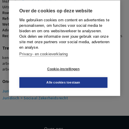
Instantie:
Gerechtshof 's-Hertogenbosch
Uitspraakdatum:
27 december 2011
Over de cookies op deze website
Roepnaam:
werkneemster/werkgever
Referentienummer:
AR-2012-0041
We gebruiken cookies om content en advertenties te
Wetsartikelen:
7:681 BW
personaliseren, om functies voor social media te
Advocaten:
M.A. Breewel-Witteveen en K. Zeylmaker
bieden en om ons websiteverkeer te analyseren.
Rechters:
E.A.G.M. Waaijers, A.P. Zweers-van Vollenhoven en A.E. Bos
Ook delen we informatie over jouw gebruik van onze
site met onze partners voor social media, adverteren
Trefwoorden
en analyse.
Privacy- en cookieverklaring
kennelijk onredelijk ontslag, Wustlich/Chromalloy,
arbeidsongeschiktheid, voorgewende reden, 3,5 jaar
arbeidsongeschikt
Cookie-instellingen
Onderwerpen
Alle cookies toestaan
Juridisch
> Arbeidsrecht
Juridisch
> Sociaal Zekerheidsrecht
Over ons