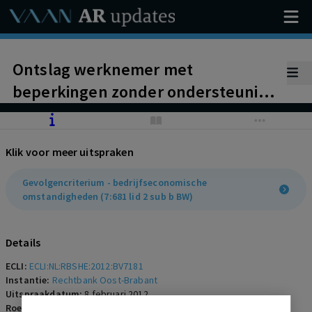
Ontslag werknemer met
beperkingen zonder ondersteuning
bij het extern vinden van ander
werk kennelijk onredelijk. Verval
Klik voor meer uitspraken
functie. Geen andere passende
functie voorhanden
Gevolgencriterium - bedrijfseconomische
omstandigheden (7:681 lid 2 sub b BW)
Details
ECLI:
ECLI:NL:RBSHE:2012:BV7181
Instantie:
Rechtbank Oost-Brabant
Uitspraakdatum:
8 februari 2012
Roepnaam:
werknemer/Partylite Trading S.A.