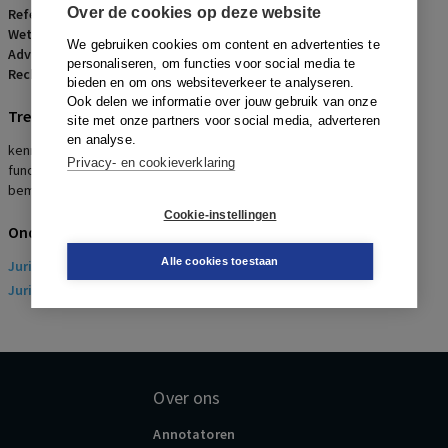
Over de cookies op deze website
Referentienummer:
AR-2012-0186
Wetsartikelen:
7:681 BW
We gebruiken cookies om content en advertenties te
Advocaten:
J.T. de Graaf en H.M.Th. de Pont
personaliseren, om functies voor social media te
Rechters:
E.A.M. van Oorschot
bieden en om ons websiteverkeer te analyseren.
Ook delen we informatie over jouw gebruik van onze
Trefwoorden
site met onze partners voor social media, adverteren
en analyse.
kennelijk onredelijk ontslag, werknemer met beperkingen, verval
Privacy- en cookieverklaring
functie, geen andere passende functie, gevolgencriterium,
bemiddeling ander werk
Cookie-instellingen
Onderwerpen
Alle cookies toestaan
Juridisch
> Arbeidsrecht
Juridisch
> Sociaal Zekerheidsrecht
Over ons
Annotatoren