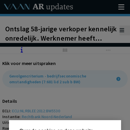
Ontslag 58-jarige verkoper kennelijk
onredelijk. Werknemer heeft
nagelaten zijn schade te beperken
door aangeboden dienstverband
Klik voor meer uitspraken
voor drie dagen per week met
gelijkblijvende arbeidsvoorwaarden
Gevolgencriterium - bedrijfseconomische
omstandigheden (7:681 lid 2 sub b BW)
te weigeren
Details
ECLI:
ECLI:NL:RBLEE:2012:BW5530
Instantie:
Rechtbank Noord-Nederland
Uitspraakdatum:
18 april 2012
Roepnaam:
werknemer/Rocda Vloerenservice BV