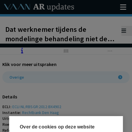
Dat werknemer tijdens de
mondelinge behandeling niet de
kans heeft gekregen uit te leggen
dat het ontbindingsverzoek van
Klik voor meer uitspraken
werkgever op oneigenlijke gronden
is gebaseerd en de kantonrechter
Overige
direct een voorlopig oordeel heeft
gegeven, is onvoldoende grond
Details
voor wraking. Geen schijn van
ECLI:
ECLI:NL:RBSGR:2012:BX4902
partijdigheid kantonrechter
Instantie:
Rechtbank Den Haag
Uitspraakdatum:
11 juni 2012
Roepnaam:
werknemer/werkgever
Over de cookies op deze website
Referentienummer:
AR-2012-0753