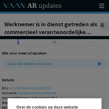
Werknemer is in dienst getreden als
commercieel verantwoordelijke
voor het vermarkten van Laaf-
producten. Door de activiteiten te
Klik voor meer uitspraken
wijzigen in spaar- en
promotieconcepten wordt een
Zwaarder drukken-criterium
ruimere en andere markt bediend,
waardoor het concurrentiebeding
Details
aanmerkelijk zwaarder is gaan
ECLI:
ECLI:NL:RBHAA:2012:BZ0128
drukken
Instantie:
Rechtbank Noord-Holland
Uitspraakdatum:
14 december 2012
Roepnaam:
werknemer/X Management & Merchandising B.V.
Over de cookies op deze website
Referentienummer:
AR-2013-0085