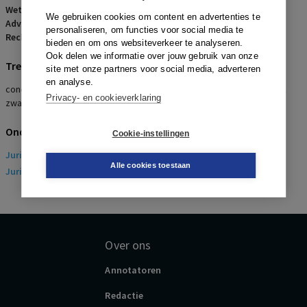
Wetsartikelen:
7:653 BW
We gebruiken cookies om content en advertenties te
Advocaten:
H.A. Hoving
personaliseren, om functies voor social media te
Rechters:
E.C. Smits
bieden en om ons websiteverkeer te analyseren.
Ook delen we informatie over jouw gebruik van onze
Trefwoorden
site met onze partners voor social media, adverteren
en analyse.
concurrentiebeding, wijziging activiteiten werkgever, aanmerkelijk
Privacy- en cookieverklaring
zwaarder drukken
Onderwerpen
Cookie-instellingen
Juridisch
> Arbeidsrecht
Alle cookies toestaan
Juridisch
> Sociaal Zekerheidsrecht
Over ons
Annotatoren
Redactie