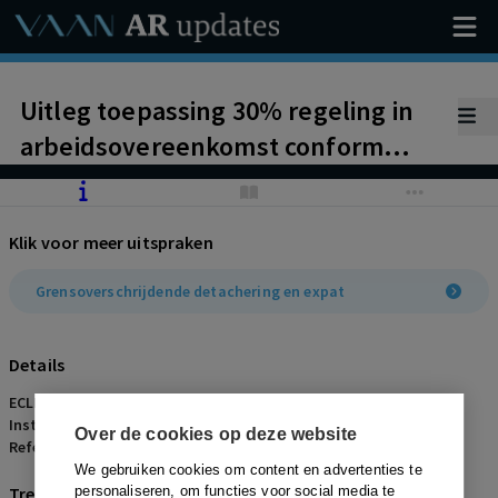
Uitleg toepassing 30% regeling in
arbeidsovereenkomst conform
Haviltex-norm. Toegekende
vergoeding dient na afloop 30%
Klik voor meer uitspraken
regeling belastbaar te worden
uitbetaald
Grensoverschrijdende detachering en expat
Details
ECLI:
Instantie:
Rechtbank Den Haag
Over de cookies op deze website
Referentienummer:
AR-2013-0571
We gebruiken cookies om content en advertenties te
Trefwoorden
personaliseren, om functies voor social media te