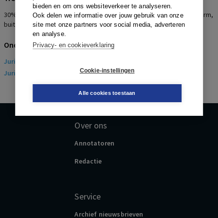
bieden en om ons websiteverkeer te analyseren.
30% regeling, uitleg bepaling in arbeidsovereenkomst, Haviltex-norm,
Ook delen we informatie over jouw gebruik van onze
buitenlandse werknemer
site met onze partners voor social media, adverteren
en analyse.
Onderwerpen
Privacy- en cookieverklaring
Juridisch
> Arbeidsrecht
Cookie-instellingen
Juridisch
> Sociaal Zekerheidsrecht
Alle cookies toestaan
Over ons
Annotatoren
Redactie
Service
Archief nieuwsbrieven