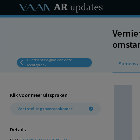
Vernie
omstan
vastst
Overzichtspagina van deze
Samenva
Afhank
rechtspraak
misbru
tot 10
Klik voor meer uitspraken
betali
Vaststellingsovereenkomst
Details