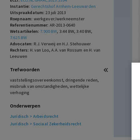
ECLI:
ECLI:NL:GHARL:2013:5394
Instantie:
Gerechtshof Arnhem-Leeuwarden
Uitspraakdatum:
23 juli 2013
Roepnaam:
werkgever/werkneemster
Referentienummer:
AR-2013-0640
Wetsartikelen:
7:900 BW
,
3:44 BW
,
3:40 BW
,
7:625 BW
Advocaten:
R.J. Verweij en H.J. Stehouwer
Rechters:
H. van Loo, A.A. van Rossum en H. van
Leeuwen
Trefwoorden
vaststellingsovereenkomst, dringende reden,
misbruik van omstandigheden, wettelijke
verhoging
Onderwerpen
Juridisch
> Arbeidsrecht
Juridisch
> Sociaal Zekerheidsrecht