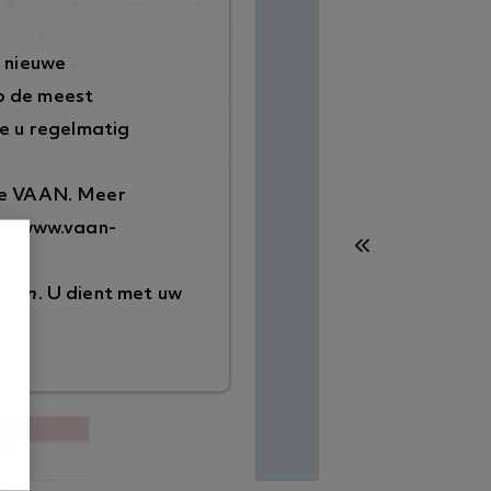
 nieuwe
p de meest
e u regelmatig
 de VAAN. Meer
://www.vaan-
ggen
. U dient met uw