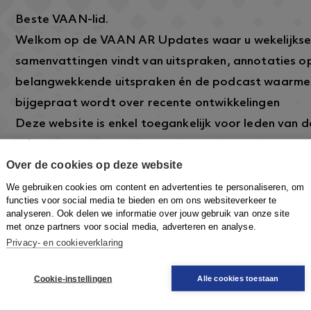
Beste VAAN-lid.
Welkom op de VAAN AR Updates waar u wekelijkse
samenvattingen vindt van uitspraken, annotaties o
belangwekkende uitspraken én de podcast waarme
bijgepraat wordt over recente ontwikkelingen
Deze website is enkel toegankelijk voor leden van
informatie over dit lidmaatschap vindt u hier:
https
Over de cookies op deze website
arbeidsrecht.nl/
.
Om in te loggen klikt u rechtsboven op de knop
Inlo
We gebruiken cookies om content en advertenties te personaliseren, om
functies voor social media te bieden en om ons websiteverkeer te
VAAN-account in te loggen om toegang te krijgen.
analyseren. Ook delen we informatie over jouw gebruik van onze site
met onze partners voor social media, adverteren en analyse.
Privacy- en cookieverklaring
Cookie-instellingen
Alle cookies toestaan