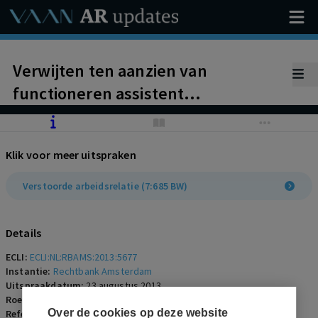
Verwijten ten aanzien van
functioneren assistent
shopmanager zijn grotendeels
onterecht. Nu werknemer niet
Klik voor meer uitspraken
streeft naar wedertewerkstelling,
wordt de arbeidsovereenkomst
Verstoorde arbeidsrelatie (7:685 BW)
toch ontbonden
Details
ECLI:
ECLI:NL:RBAMS:2013:5677
Instantie:
Rechtbank Amsterdam
Uitspraakdatum:
23 augustus 2013
Roepnaam:
Shoebaloo B.V./werknemer
Over de cookies op deze website
Referentienummer:
AR-2013-0703