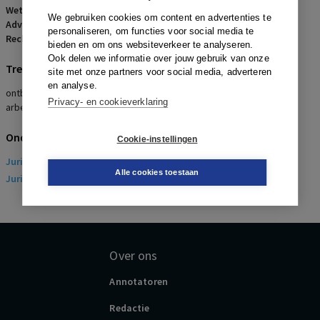
Wetsartikelen:
7:685 BW
We gebruiken cookies om content en advertenties te
Advocaten:
E. van der Meulen en H.G.R. Meulmeester
personaliseren, om functies voor social media te
Rechters:
C. von Meyenfeldt
bieden en om ons websiteverkeer te analyseren.
Ook delen we informatie over jouw gebruik van onze
Trefwoorden
site met onze partners voor social media, adverteren
en analyse.
ontbinding, waarschuwingen, disfunctioneren, verstoorde
Privacy- en cookieverklaring
arbeidsrelatie
Onderwerpen
Cookie-instellingen
Juridisch
> Arbeidsrecht
Alle cookies toestaan
Juridisch
> Sociaal Zekerheidsrecht
Over ons
Annotatoren
Redactie