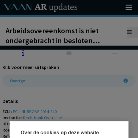
Arbeidsovereenkomst is niet
ondergebracht in besloten
vennootschap. Werknemer is in
dienst gebleven van eenmanszaak.
Klik voor meer uitspraken
Toewijzing loonvordering
Overige
Details
ECLI:
ECLI:NL:RBOVE:2014:240
Instantie:
Rechtbank Overijssel
Uitspraakdatum:
14 januari 2014
Roepnaam:
werknemer/X
Over de cookies op deze website
Referentienummer:
AR-2014-0063