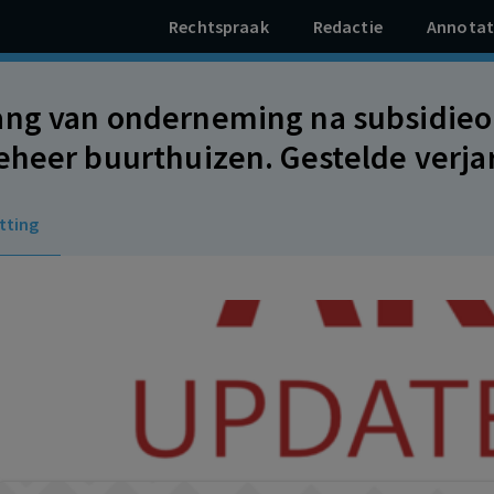
Rechtspraak
Redactie
Annotat
ng van onderneming na subsidieo
eheer buurthuizen. Gestelde verja
erbod is, gelet op bepaling in socia
tting
kheid en billijkheid.