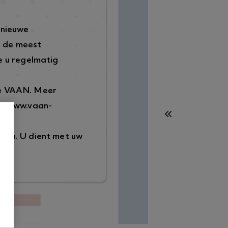
 nieuwe
p de meest
 u regelmatig
de VAAN. Meer
://www.vaan-
ggen
. U dient met uw