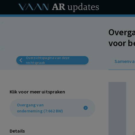
Overga
voor b
opzegv
Overzichtspagina van deze
Samenva
redelij
rechtspraak
Klik voor meer uitspraken
Overgang van
onderneming (7:662 BW)
Details