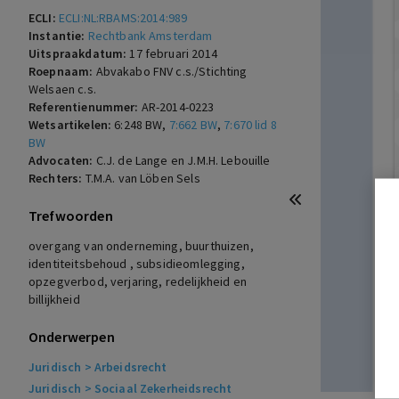
ECLI:
ECLI:NL:RBAMS:2014:989
Instantie:
Rechtbank Amsterdam
Uitspraakdatum:
17 februari 2014
Roepnaam:
Abvakabo FNV c.s./Stichting
Welsaen c.s.
Referentienummer:
AR-2014-0223
Wetsartikelen:
6:248 BW
,
7:662 BW
,
7:670 lid 8
BW
Advocaten:
C.J. de Lange en J.M.H. Lebouille
Rechters:
T.M.A. van Löben Sels
Trefwoorden
overgang van onderneming, buurthuizen,
identiteitsbehoud , subsidieomlegging,
opzegverbod, verjaring, redelijkheid en
billijkheid
Onderwerpen
Juridisch
> Arbeidsrecht
Juridisch
> Sociaal Zekerheidsrecht