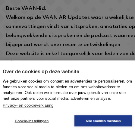
Beste VAAN-lid.
Welkom op de VAAN AR Updates waar u wekelijkse
samenvattingen vindt van uitspraken, annotaties o
belangwekkende uitspraken én de podcast waarmee
bijgepraat wordt over recente ontwikkelingen
Deze website is enkel toegankelijk voor leden van 
informatie over dit lidmaatschap vindt u hier:
https
Over de cookies op deze website
arbeidsrecht.nl/
.
Om in te loggen klikt u rechtsboven op de knop
Inlo
We gebruiken cookies om content en advertenties te personaliseren, om
functies voor social media te bieden en om ons websiteverkeer te
VAAN-account in te loggen om toegang te krijgen.
analyseren. Ook delen we informatie over jouw gebruik van onze site
met onze partners voor social media, adverteren en analyse.
Privacy- en cookieverklaring
Cookie-instellingen
Alle cookies toestaan