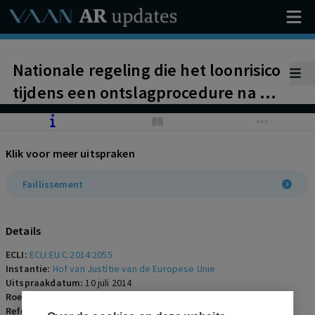
Nationale regeling die het loonrisico
tijdens een ontslagprocedure na 60
dagen verlegt van werkgever naar
staat, valt niet onder het Unierecht
Klik voor meer uitspraken
van Richtlijn 2008/94/EG
(waarborgfonds insolventie). Uitleg
Faillissement
bereik Handvest grondrechten EU.
Details
ECLI:
ECLI:EU:C:2014:2055
Instantie:
Hof van Justitie van de Europese Unie
Uitspraakdatum:
10 juli 2014
Roepnaam:
Hernández c.s./Reino de España
Referentienummer:
AR-2014-0615