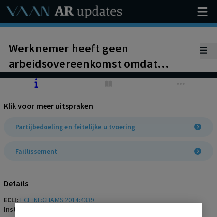
Werknemer heeft geen
arbeidsovereenkomst omdat
gefailleerde ‘werkgever’ geen loon
hoefde te betalen zolang de
Klik voor meer uitspraken
onderneming niet rendabel was.
Ontbreken loonverplichting leidt
Partijbedoeling en feitelijke uitvoering
tot afwezigheid
Faillissement
arbeidsovereenkomst.
Details
ECLI:
ECLI:NL:GHAMS:2014:4339
Instantie:
Gerechtshof Amsterdam