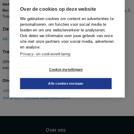
Wetsartikelen:
45 VWEU
Over de cookies op deze website
Rechters:
K. Lenaerts, A. Tizzano, V. Skouris, A. Rosas, L. Bay Larsen, C.
Toader, M. Safjan, C.G. Fernlund, A. Prechal, M. Berger en D. Šváby
We gebruiken cookies om content en advertenties te
personaliseren, om functies voor social media te
Zie ook
bieden en om ons websiteverkeer te analyseren.
Ook delen we informatie over jouw gebruik van onze
AR-2013-0613
site met onze partners voor social media, adverteren
en analyse.
Trefwoorden
Privacy- en cookieverklaring
30%-regeling, 150 kilometer, belastingvoordeel, vrij verkeer
werknemers, belemmeringen
Cookie-instellingen
Onderwerpen
Alle cookies toestaan
Juridisch
> Arbeidsrecht
Juridisch
> Sociaal Zekerheidsrecht
Over ons