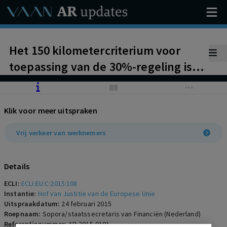
Het 150 kilometercriterium voor
toepassing van de 30%-regeling is
niet in strijd met EU-recht (vrij
verkeer van werknemers).
Klik voor meer uitspraken
Vrij verkeer van werknemers
Details
ECLI:
ECLI:EU:C:2015:108
Instantie:
Hof van Justitie van de Europese Unie
Uitspraakdatum:
24 februari 2015
Roepnaam:
Sopora/staatssecretaris van Financiën (Nederland)
Referentienummer:
AR-2015-0191