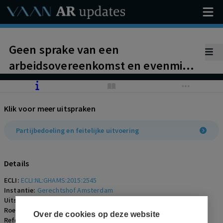
Geen sprake van een
arbeidsovereenkomst en evenmin
een agentuurovereenkomst.
Klik voor meer uitspraken
Partijbedoeling en feitelijke uitvoering
Details
ECLI:
ECLI:NL:GHAMS:2015:2545
Instantie:
Gerechtshof Amsterdam
Uitspraakdatum:
23 juni 2015
Roepnaam:
X en X Beheer BV/Y International BV
Over de cookies op deze website
Referentienummer:
AR-2015-0617