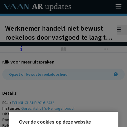
Werknemer handelt niet bewust
roekeloos door vastgoed te laag te
verkopen aan
beleggingsmaatschappij.
Klik voor meer uitspraken
Opzet of bewuste roekeloosheid
Details
ECLI:
ECLI:NL:GHSHE:2016:2432
Instantie:
Gerechtshof 's-Hertogenbosch
Uitspraakdatum:
21 juni 2016
Roepnaam:
werknemer/NV Waterleiding Maatschappij Limburg
Over de cookies op deze website
Referentienummer:
AR-2016-0675