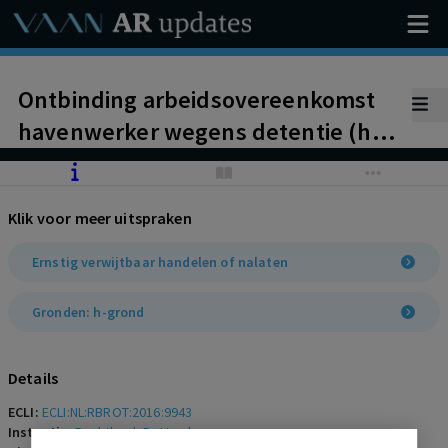
Ontbinding arbeidsovereenkomst
havenwerker wegens detentie (h-
grond). Ernstig verwijtbaar
handelen.
Klik voor meer uitspraken
Ernstig verwijtbaar handelen of nalaten
Gronden: h-grond
Details
ECLI:
ECLI:NL:RBROT:2016:9943
Instantie:
Rechtbank Rotterdam