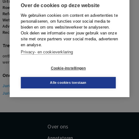
Uitspraakdatum:
22 december 2016
Over de cookies op deze website
Roepnaam:
DFDS Seaways B.V./werknemer
Referentienummer:
AR-2017-0002
We gebruiken cookies om content en advertenties te
Wetsartikelen:
7:669 lid 3 onderdeel h BW
,
7:671b BW
,
7:673 BW
personaliseren, om functies voor social media te
Advocaten:
J.D. de Rooij en J. Kaldenberg
bieden en om ons websiteverkeer te analyseren.
Rechters:
J.W. Langeler
Ook delen we informatie over jouw gebruik van onze
site met onze partners voor social media, adverteren
Trefwoorden
en analyse.
Privacy- en cookieverklaring
ontbinding, detentie, restgrond, ernstig verwijtbaar handelen
werknemer, geen transitievergoeding
Cookie-instellingen
Onderwerpen
Alle cookies toestaan
Juridisch
> Arbeidsrecht
Juridisch
> Sociaal Zekerheidsrecht
Over ons
Annotatoren