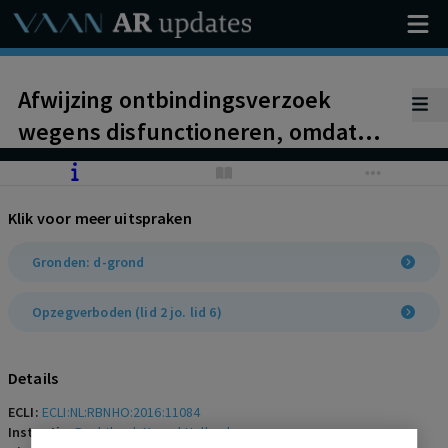
Afwijzing ontbindingsverzoek
wegens disfunctioneren, omdat
ongeschiktheid voor functie van
logistiek medewerker voortvloeit
Klik voor meer uitspraken
uit ziekte.
Gronden: d-grond
Opzegverboden (lid 2 jo. lid 6)
Details
ECLI:
ECLI:NL:RBNHO:2016:11084
Instantie:
Rechtbank Noord-Holland