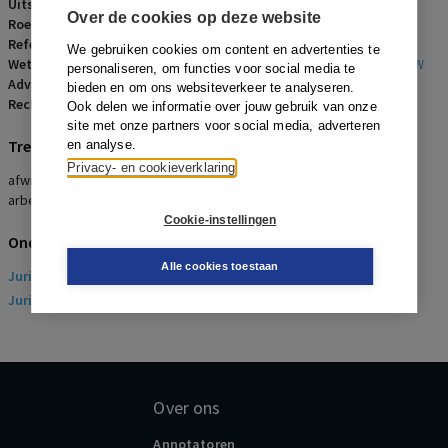
Uitspraakdatum:
6 april 2016
Over de cookies op deze website
Roepnaam:
Sonneborn Refined Products B.V./werknemer
Referentienummer:
AR-2017-0050
We gebruiken cookies om content en advertenties te
Wetsartikelen:
7:669 lid 3 onderdeel d BW
,
7:670 lid 1 BW
,
7:671b BW
personaliseren, om functies voor social media te
Advocaten:
M. Hurks en Z. Aliar
bieden en om ons websiteverkeer te analyseren.
Rechters:
P.J. Jansen
Ook delen we informatie over jouw gebruik van onze
site met onze partners voor social media, adverteren
Trefwoorden
en analyse.
Privacy- en cookieverklaring
afwijzing ontbindingsverzoek, opzegverbod, disfunctioneren,
arbeidsongeschiktheid
Cookie-instellingen
Onderwerpen
Alle cookies toestaan
Juridisch
> Arbeidsrecht
Juridisch
> Sociaal Zekerheidsrecht
Over ons
Annotatoren