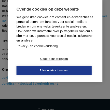
Uitspraakdatum:
28 februari 2017
Roepnaam:
werknemer/Nederlandse Aardolie Maatschappij B.V.
Over de cookies op deze website
Referentienummer:
AR-2017-0236
Wetsartikelen:
3:44 BW
,
6:228 BW
,
6:248 BW
,
7:611 BW
,
7:677 BW
,
7:678
We gebruiken cookies om content en advertenties te
BW
personaliseren, om functies voor social media te
Advocaten:
D.M. van Genderen en S.F. Sagel
bieden en om ons websiteverkeer te analyseren.
Rechters:
C.J.R. de Locht
Ook delen we informatie over jouw gebruik van onze
site met onze partners voor social media, adverteren
Trefwoorden
en analyse.
Privacy- en cookieverklaring
ontslag op staande voet, onverwijldheidseis,
vaststellingsovereenkomst, wilsgebrek, bedrog, dwaling,
schadevergoeding naar billijkheid
Cookie-instellingen
Onderwerpen
Alle cookies toestaan
Juridisch
> Arbeidsrecht
Juridisch
> Sociaal Zekerheidsrecht
Over ons