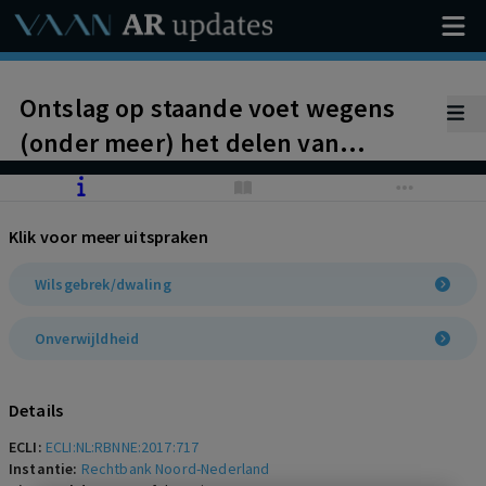
Ontslag op staande voet wegens
(onder meer) het delen van
vertrouwelijke informatie met
vakbond niet rechtsgeldig wegens
Klik voor meer uitspraken
het niet voldoen aan
onverwijldheidseis. Werkgever
Wilsgebrek/dwaling
wordt veroordeeld tot nakoming
Onverwijldheid
vaststellingsovereenkomst en tot
betaling van een schadevergoeding
Details
naar billijkheid (ex art. 7:611 BW)
ECLI:
ECLI:NL:RBNNE:2017:717
van € 5000.
Instantie:
Rechtbank Noord-Nederland