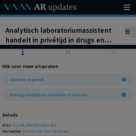
Analytisch laboratoriumassistent
handelt in privétijd in drugs en
illegale erectiepillen. Ontbinding
arbeidsovereenkomst wegens
Klik voor meer uitspraken
ernstig verwijtbaar handelen.
Gronden: e-grond
Ernstig verwijtbaar handelen of nalaten
Details
ECLI:
ECLI:NL:RBOBR:2016:463
Instantie:
Rechtbank Oost-Brabant