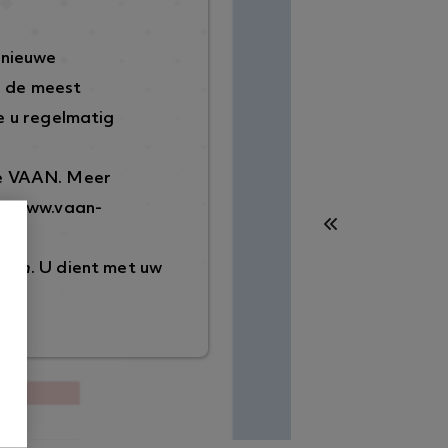
 nieuwe
p de meest
 u regelmatig
de VAAN. Meer
://www.vaan-
ggen
. U dient met uw