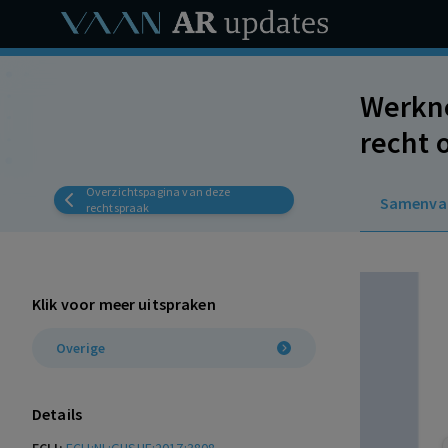
Werkne
recht 
period
Overzichtspagina van deze
Samenva
rechtspraak
Klik voor meer uitspraken
Overige
Details