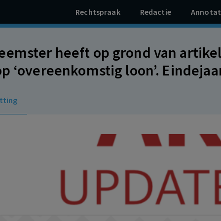
Rechtspraak
Redactie
Annotat
emster heeft op grond van artikel
op ‘overeenkomstig loon’. Eindejaar
eloon als bedoeld in artikel 22 ca
tting