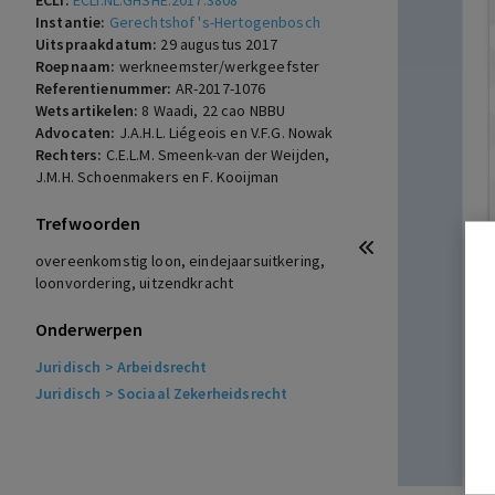
ECLI:
ECLI:NL:GHSHE:2017:3808
Instantie:
Gerechtshof 's-Hertogenbosch
Uitspraakdatum:
29 augustus 2017
Roepnaam:
werkneemster/werkgeefster
Referentienummer:
AR-2017-1076
Wetsartikelen:
8 Waadi
,
22 cao NBBU
Advocaten:
J.A.H.L. Liégeois en V.F.G. Nowak
Rechters:
C.E.L.M. Smeenk-van der Weijden,
J.M.H. Schoenmakers en F. Kooijman
Trefwoorden
overeenkomstig loon, eindejaarsuitkering,
loonvordering, uitzendkracht
Onderwerpen
Juridisch
> Arbeidsrecht
Juridisch
> Sociaal Zekerheidsrecht