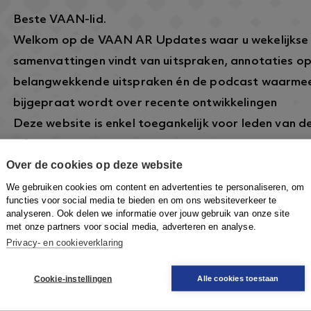
Beste VAAN-lid.
Welkom op de VAAN AR Updates waar u wekelijkse
samenvattingen vindt van uitspraken, annotaties o
belangwekkende uitspraken én de podcast waarmee
bijgepraat wordt over recente ontwikkelingen
Deze website is enkel toegankelijk voor leden van 
informatie over dit lidmaatschap vindt u hier:
https
Over de cookies op deze website
arbeidsrecht.nl/
.
Om in te loggen klikt u rechtsboven op de knop
Inlo
We gebruiken cookies om content en advertenties te personaliseren, om
functies voor social media te bieden en om ons websiteverkeer te
VAAN-account in te loggen om toegang te krijgen.
analyseren. Ook delen we informatie over jouw gebruik van onze site
met onze partners voor social media, adverteren en analyse.
Privacy- en cookieverklaring
Cookie-instellingen
Alle cookies toestaan