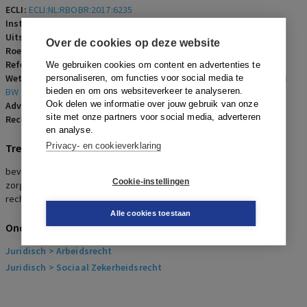
ECLI:
ECLI:NL:RBOBR:2017:6235
Instantie:
Rechtbank Oost-Brabant
Uitspraakdatum:
27 november 2017
Over de cookies op deze website
Roepnaam:
werknemer/Smetjet B.V.
Referentienummer:
AR-2017-1431
We gebruiken cookies om content en advertenties te
Wetsartikelen:
1019cc Rv
,
21 EEX-Vo II
,
8 Rome I-Verordening
,
7:658
personaliseren, om functies voor social media te
BW
bieden en om ons websiteverkeer te analyseren.
Ook delen we informatie over jouw gebruik van onze
Advocaten:
G.J.F.M. Linders en N.M.J.H. van den Bogaard
site met onze partners voor social media, adverteren
Rechters:
E. Loesberg
en analyse.
Privacy- en cookieverklaring
Trefwoorden
bevoegdheid rechter, rechtsmacht, Rome I, arbeidsongeval,
Cookie-instellingen
zorgplicht werkgever, werkgeversaansprakelijkheid, toepasselijk
recht
Alle cookies toestaan
Onderwerpen
Juridisch
> Arbeidsrecht
Juridisch
> Sociaal Zekerheidsrecht