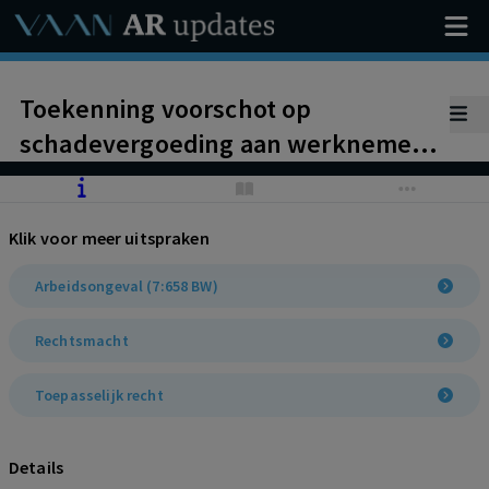
Toekenning voorschot op
schadevergoeding aan werknemer
in kort geding na arbeidsongeval in
Nederland. Werkgever heeft
Klik voor meer uitspraken
zorgplicht (onder meer)
geschonden door geen
Arbeidsongeval (7:658 BW)
volgelaatsmasker beschikbaar te
Rechtsmacht
stellen. Nederlandse rechter
bevoegd.
Toepasselijk recht
Details