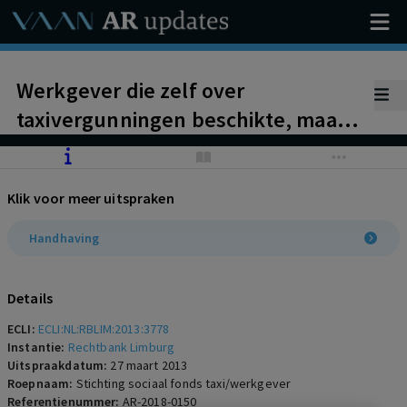
Werkgever die zelf over
taxivergunningen beschikte, maar
de vervoersactiviteiten heeft
ondergebracht in een besloten
Klik voor meer uitspraken
vennootschap, valt onder de
werkingssfeer van de cao
Handhaving
taxivervoer en de cao sociaal fonds
taxi.
Details
ECLI:
ECLI:NL:RBLIM:2013:3778
Instantie:
Rechtbank Limburg
Uitspraakdatum:
27 maart 2013
Roepnaam:
Stichting sociaal fonds taxi/werkgever
Referentienummer:
AR-2018-0150