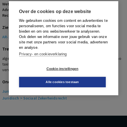
Wetsartikelen:
2 Wet AVV
Advocaten:
M.W.M. Heijlaerts
Over de cookies op deze website
Rechters:
A.J. Henzen
We gebruiken cookies om content en advertenties te
personaliseren, om functies voor social media te
Zie ook
bieden en om ons websiteverkeer te analyseren.
AR-2018-0151
Ook delen we informatie over jouw gebruik van onze
site met onze partners voor social media, adverteren
en analyse.
Trefwoorden
Privacy- en cookieverklaring
algemeen verbindend verklaard, taxivergunning, werkingssfeer, cao
taxivervoer, schadevergoeding, Wet personenvoer 2000,
Cookie-instellingen
vervoersactiviteiten, feitelijk vervoerder
Onderwerpen
Alle cookies toestaan
Juridisch
> Arbeidsrecht
Juridisch
> Sociaal Zekerheidsrecht