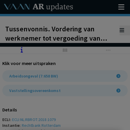
Tussenvonnis. Vordering van
werknemer tot vergoeding van
geleden schade wordt – ondanks
finale kwijtingsbeding – ontvangen.
Klik voor meer uitspraken
Vanwege tegenstrijdige
(getuigen)verklaringen is
Arbeidsongeval (7:658 BW)
betrokkenheid van werknemer bij
Vaststellingsovereenkomst
bedrijfsongeval niet komen vast te
staan.
Details
ECLI:
ECLI:NL:RBROT:2018:1079
Instantie:
Rechtbank Rotterdam