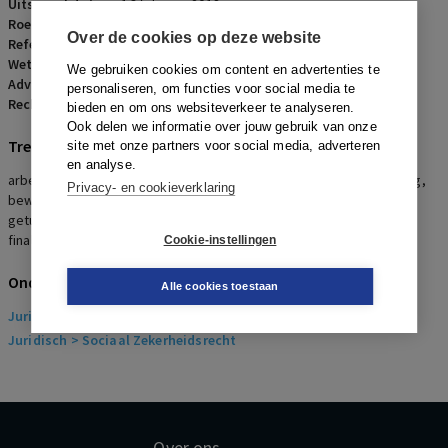
Uitspraakdatum:
16 februari 2018
Roepnaam:
werknemer/P. van der Velden Bedrijfswagens B.V.
Over de cookies op deze website
Referentienummer:
AR-2018-0299
Wetsartikelen:
7:658 lid 1 BW
,
7:658 lid 2 BW
We gebruiken cookies om content en advertenties te
Advocaten:
P.J.Ph. de Dietz Loos en T. Bas
personaliseren, om functies voor social media te
Rechters:
W.J.J. Wetzels
bieden en om ons websiteverkeer te analyseren.
Ook delen we informatie over jouw gebruik van onze
Trefwoorden
site met onze partners voor social media, adverteren
en analyse.
arbeidsongeval, werkgeversaansprakelijkheid, bewijslastverdeling,
Privacy- en cookieverklaring
bewijslastrisico, getuigenverhoor, tegenstrijdige
getuigenverklaringen, vaststellingsovereenkomst, finale kwijting,
finale kwijtingsbeding
Cookie-instellingen
Onderwerpen
Alle cookies toestaan
Juridisch
> Arbeidsrecht
Juridisch
> Sociaal Zekerheidsrecht
Over ons