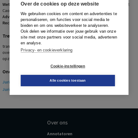
Over de cookies op deze website
Wetsartikelen:
3:36 BW
,
3:40 BW
,
7:673 BW
,
7:673b BW
,
7:673c BW
,
2
Cao Transitievergoeding VVT
,
Cao VVT
We gebruiken cookies om content en advertenties te
Advocaten:
F.J. Landstra, R.U. Klaver en M. Hulshof
personaliseren, om functies voor social media te
Rechters:
M.E.L. Fikkers, J.H. Kuiper en W.P.M. ter Berg
bieden en om ons websiteverkeer te analyseren.
Ook delen we informatie over jouw gebruik van onze
Trefwoorden
site met onze partners voor social media, adverteren
en analyse.
transitievergoeding , gelijkwaardige voorziening, concessie,
Privacy- en cookieverklaring
overgang van onderneming, cao , wachtgeld, baanbehoud,
opzegverbod, nietigheid
Cookie-instellingen
Onderwerpen
Alle cookies toestaan
Juridisch
> Arbeidsrecht
Juridisch
> Sociaal Zekerheidsrecht
Over ons
Annotatoren