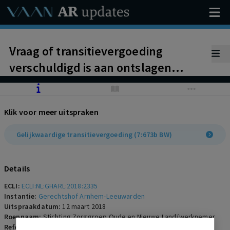
Vraag of transitievergoeding
verschuldigd is aan ontslagen
werknemer in situatie die volgens
werkgever een overgang van
Klik voor meer uitspraken
onderneming is of waarin sprake
had kunnen zijn van baanbehoud,
Gelijkwaardige transitievergoeding (7:673b BW)
maar werknemer een opleiding in
Engeland wil volgen. Invloed CAO.
Details
ECLI:
ECLI:NL:GHARL:2018:2335
Instantie:
Gerechtshof Arnhem-Leeuwarden
Uitspraakdatum:
12 maart 2018
Roepnaam:
Stichting Zorggroep Oude en Nieuwe Land/werknemer
Referentienummer:
AR-2018-0338